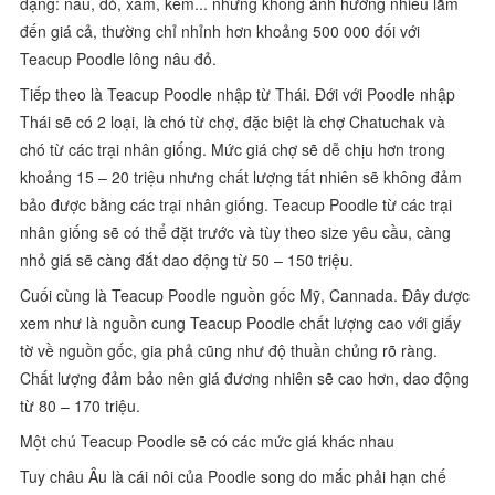
dạng: nâu, đỏ, xám, kem... nhưng không ảnh hưởng nhiều lắm
đến giá cả, thường chỉ nhỉnh hơn khoảng 500 000 đối với
Teacup Poodle lông nâu đỏ.
Tiếp theo là Teacup Poodle nhập từ Thái. Đới với Poodle nhập
Thái sẽ có 2 loại, là chó từ chợ, đặc biệt là chợ Chatuchak và
chó từ các trại nhân giống. Mức giá chợ sẽ dễ chịu hơn trong
khoảng 15 – 20 triệu nhưng chất lượng tất nhiên sẽ không đảm
bảo được bằng các trại nhân giống. Teacup Poodle từ các trại
nhân giống sẽ có thể đặt trước và tùy theo size yêu cầu, càng
nhỏ giá sẽ càng đắt dao động từ 50 – 150 triệu.
Cuối cùng là Teacup Poodle nguồn gốc Mỹ, Cannada. Đây được
xem như là nguồn cung Teacup Poodle chất lượng cao với giấy
tờ về nguồn gốc, gia phả cũng như độ thuần chủng rõ ràng.
Chất lượng đảm bảo nên giá đương nhiên sẽ cao hơn, dao động
từ 80 – 170 triệu.
Một chú Teacup Poodle sẽ có các mức giá khác nhau
Tuy châu Âu là cái nôi của Poodle song do mắc phải hạn chế