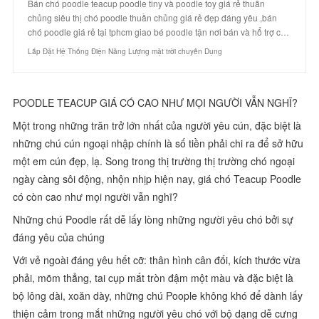
Bán chó poodle teacup poodle tiny và poodle toy giá rẻ thuần
chủng siêu thị chó poodle thuần chủng giá rẻ đẹp đáng yêu ,bán
chó poodle giá rẻ tại tphcm giao bé poodle tận nơi bán và hổ trợ c…
Lắp Đặt Hệ Thống Điện Năng Lượng mặt trời chuyên Dụng
POODLE TEACUP GIÁ CÓ CAO NHƯ MỌI NGƯỜI VẪN NGHĨ?
Một trong những trăn trở lớn nhất của người yêu cún, đặc biệt là
những chú cún ngoại nhập chính là số tiền phải chi ra để sở hữu
một em cún đẹp, lạ. Song trong thị trường thị trường chó ngoại
ngày càng sôi động, nhộn nhịp hiện nay, giá chó Teacup Poodle
có còn cao như mọi người vẫn nghĩ?
Những chú Poodle rất dễ lấy lòng những người yêu chó bởi sự
đáng yêu của chúng
Với vẻ ngoài đáng yêu hết cỡ: thân hình cân đối, kích thước vừa
phải, mõm thẳng, tai cụp mắt tròn đậm một màu và đặc biệt là
bộ lông dài, xoăn dày, những chú Poople không khó để dành lấy
thiện cảm trong mắt những người yêu chó với bộ dạng dễ cưng