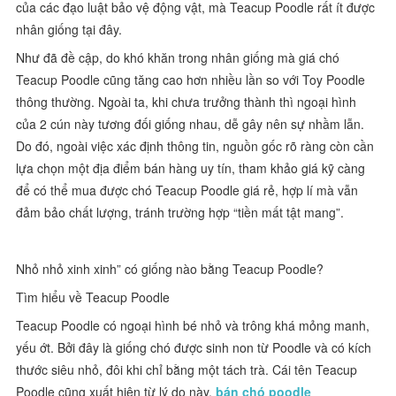
của các đạo luật bảo vệ động vật, mà Teacup Poodle rất ít được
nhân giống tại đây.
Như đã đề cập, do khó khăn trong nhân giống mà giá chó
Teacup Poodle cũng tăng cao hơn nhiều lần so với Toy Poodle
thông thường. Ngoài ta, khi chưa trưởng thành thì ngoại hình
của 2 cún này tương đối giống nhau, dễ gây nên sự nhầm lẫn.
Do đó, ngoài việc xác định thông tin, nguồn gốc rõ ràng còn cần
lựa chọn một địa điểm bán hàng uy tín, tham khảo giá kỹ càng
để có thể mua được chó Teacup Poodle giá rẻ, hợp lí mà vẫn
đảm bảo chất lượng, tránh trường hợp “tiền mất tật mang”.
Nhỏ nhỏ xinh xinh” có giống nào bằng Teacup Poodle?
Tìm hiểu về Teacup Poodle
Teacup Poodle có ngoại hình bé nhỏ và trông khá mỏng manh,
yếu ớt. Bởi đây là giống chó được sinh non từ Poodle và có kích
thước siêu nhỏ, đôi khi chỉ bằng một tách trà. Cái tên Teacup
Poodle cũng xuất hiện từ lý do này.
bán chó poodle