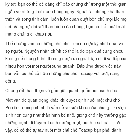
kỳ tốt, bạn có thể dễ dàng chỉ bảo chúng chỉ trong một thời gian
ngắn về những thói quen hàng ngày. Ngoài ra, chúng khá thân
thiện và sống tình cảm, luôn luôn quấn quýt bên chủ mọi lúc mọi
nơi. Và ngược lại với thân hình của chúng, bạn có thể thoải mái
mang chúng đi khắp nơi.
Thế nhưng vẫn có những chú chó Teacup cực kỳ nhút nhát và
sợ người. Nguyên nhân chính có thể là do bạn quá cưng chiều
không để chúng thỉnh thoảng được ra ngoài dạo chơi và tiếp xúc
nhiều hơn với mọi người xung quanh. Đáp ứng được việc này,
bạn vẫn có thể sở hữu những chú chó Teacup vui tươi, năng
động.
Chúng rất thân thiện và gần gũi, quanh quẩn bên cạnh chủ
Một vấn đề quan trọng khác khi quyết định nuôi một chú chó
Poodle Teacup chính là vấn đề về sức khoẻ của chúng. Do việc
sinh non cũng như thân hình bé nhỏ, giống chó này thường gặp
những bệnh di truyền: bệnh đường ruột, bệnh tiêu hoá, … Vì
vậy, để có thể tự tay nuôi một chú chó Teacup bạn phải dành