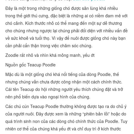
Đây là một trong những giống chó được săn lùng khá nhiều
trong thế giới thú cưng, đặc biệt là những ai có niềm đam mê với
chó cảnh. Kích thước nhỏ có thể mang đến một sự dễ thương
cho chúng nhưng ngược lại chúng phải đối diện với nhiều vấn đề
về sức khoẻ và tuổi thọ. Vì vậy để nuôi được giống chó này bạn
cần phải cẩn thận trong việc chăm sóc chúng.
Zoodle rất nhỏ và nhìn khá mỏng manh, yếu ớt
Nguồn gốc Teacup Poodle
Mặc dù là một giống chó khá nổi tiếng của dòng Poodle, thế
nhưng chúng vẫn chưa được công nhận một cách chính thức.
Cái tên Teacup do hội những người yêu thích chúng đặt và trở
nên phổ biến dựa vào ngoại hình của chúng.
Các chú cún Teacup Poodle thường không được tạo ra do chủ ý
của người nuôi. Đây được xem là những “phiên bản lỗi” hoặc do
quá trình sinh non của các dòng chó chính thức của Poodle. Tuy
nhiên cơ thể của chúng khá yếu ớt và chỉ duy trì ở kích thước