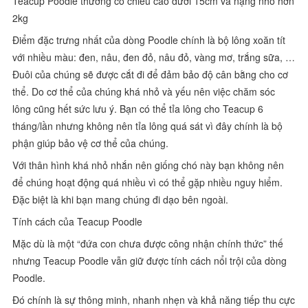
Teacup Poodle thường có chiều cao dưới 15cm và nặng nhỏ hơn
2kg
Điểm đặc trưng nhất của dòng Poodle chính là bộ lông xoăn tít
với nhiều màu: đen, nâu, đen đỏ, nâu đỏ, vàng mơ, trắng sữa, …
Đuôi của chúng sẽ được cắt đi để đảm bảo độ cân bằng cho cơ
thể. Do cơ thể của chúng khá nhỏ và yếu nên việc chăm sóc
lông cũng hết sức lưu ý. Bạn có thể tỉa lông cho Teacup 6
tháng/lần nhưng không nên tỉa lông quá sát vì đây chính là bộ
phận giúp bảo vệ cơ thể của chúng.
Với thân hình khá nhỏ nhắn nên giống chó này bạn không nên
để chúng hoạt động quá nhiều vì có thể gặp nhiều nguy hiểm.
Đặc biệt là khi bạn mang chúng đi dạo bên ngoài.
Tính cách của Teacup Poodle
Mặc dù là một “đứa con chưa được công nhận chính thức” thế
nhưng Teacup Poodle vẫn giữ được tính cách nổi trội của dòng
Poodle.
Đó chính là sự thông minh, nhanh nhẹn và khả năng tiếp thu cực