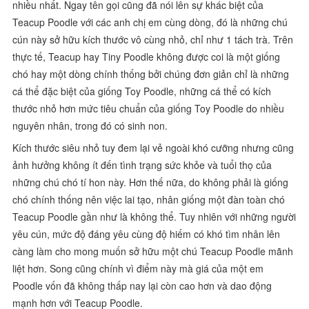
nhiều nhất. Ngay tên gọi cũng đã nói lên sự khác biệt của
Teacup Poodle với các anh chị em cùng dòng, đó là những chú
cún này sở hữu kích thước vô cùng nhỏ, chỉ như 1 tách trà. Trên
thực tế, Teacup hay Tiny Poodle không được coi là một giống
chó hay một dòng chính thống bởi chúng đơn giản chỉ là những
cá thể đặc biệt của giống Toy Poodle, những cá thể có kích
thước nhỏ hơn mức tiêu chuẩn của giống Toy Poodle do nhiều
nguyên nhân, trong đó có sinh non.
Kích thước siêu nhỏ tuy đem lại vẻ ngoài khó cưỡng nhưng cũng
ảnh hưởng không ít đến tình trạng sức khỏe và tuổi thọ của
những chú chó tí hon này. Hơn thế nữa, do không phải là giống
chó chính thống nên việc lai tạo, nhân giống một đàn toàn chó
Teacup Poodle gần như là không thể. Tuy nhiên với những người
yêu cún, mức độ đáng yêu cùng độ hiếm có khó tìm nhân lên
càng làm cho mong muốn sở hữu một chú Teacup Poodle mãnh
liệt hơn. Song cũng chính vì điểm này mà giá của một em
Poodle vốn đã không thấp nay lại còn cao hơn và dao động
mạnh hơn với Teacup Poodle.