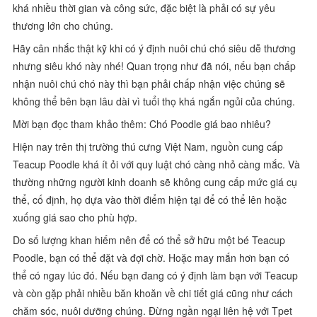
khá nhiều thời gian và công sức, đặc biệt là phải có sự yêu
thương lớn cho chúng.
Hãy cân nhắc thật kỹ khi có ý định nuôi chú chó siêu dễ thương
nhưng siêu khó này nhé! Quan trọng như đã nói, nếu bạn chấp
nhận nuôi chú chó này thì bạn phải chấp nhận việc chúng sẽ
không thể bên bạn lâu dài vì tuổi thọ khá ngắn ngủi của chúng.
Mời bạn đọc tham khảo thêm: Chó Poodle giá bao nhiêu?
Hiện nay trên thị trường thú cưng Việt Nam, nguồn cung cấp
Teacup Poodle khá ít ỏi với quy luật chó càng nhỏ càng mắc. Và
thường những người kinh doanh sẽ không cung cấp mức giá cụ
thể, cố định, họ dựa vào thời điểm hiện tại để có thể lên hoặc
xuống giá sao cho phù hợp.
Do số lượng khan hiếm nên để có thể sở hữu một bé Teacup
Poodle, bạn có thể đặt và đợi chờ. Hoặc may mắn hơn bạn có
thể có ngay lúc đó. Nếu bạn đang có ý định làm bạn với Teacup
và còn gặp phải nhiều băn khoăn về chi tiết giá cũng như cách
chăm sóc, nuôi dưỡng chúng. Đừng ngần ngại liên hệ với Tpet