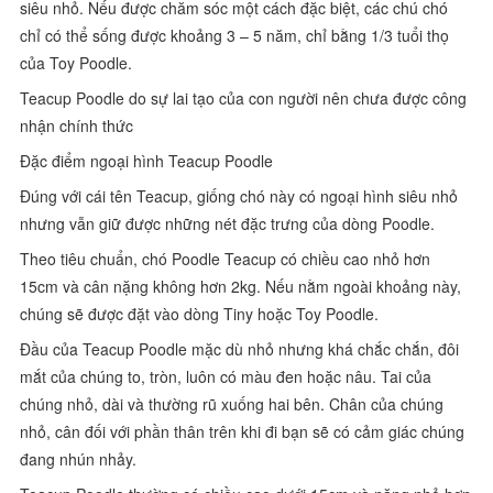
siêu nhỏ. Nếu được chăm sóc một cách đặc biệt, các chú chó
chỉ có thể sống được khoảng 3 – 5 năm, chỉ bằng 1/3 tuổi thọ
của Toy Poodle.
Teacup Poodle do sự lai tạo của con người nên chưa được công
nhận chính thức
Đặc điểm ngoại hình Teacup Poodle
Đúng với cái tên Teacup, giống chó này có ngoại hình siêu nhỏ
nhưng vẫn giữ được những nét đặc trưng của dòng Poodle.
Theo tiêu chuẩn, chó Poodle Teacup có chiều cao nhỏ hơn
15cm và cân nặng không hơn 2kg. Nếu nằm ngoài khoảng này,
chúng sẽ được đặt vào dòng Tiny hoặc Toy Poodle.
Đầu của Teacup Poodle mặc dù nhỏ nhưng khá chắc chắn, đôi
mắt của chúng to, tròn, luôn có màu đen hoặc nâu. Tai của
chúng nhỏ, dài và thường rũ xuống hai bên. Chân của chúng
nhỏ, cân đối với phần thân trên khi đi bạn sẽ có cảm giác chúng
đang nhún nhảy.